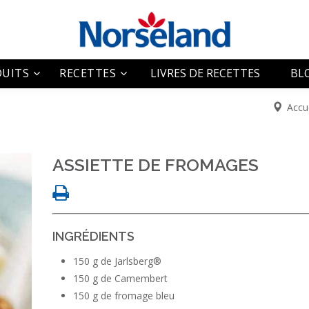
UITS
RECETTES
LIVRES DE RECETTES
BL
Accu
erg®
Entrées
ueen
Plats principaux
Meule
ASSIETTE DE FROMAGES
Desserts
Lite
Divers
Pain
INGRÉDIENTS
Collation
150 g de Jarlsberg®
150 g de Camembert
150 g de fromage bleu