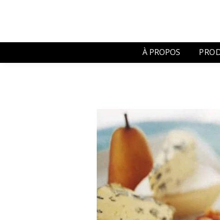
À PROPOS
PROD
Jarlsb
Ski Q