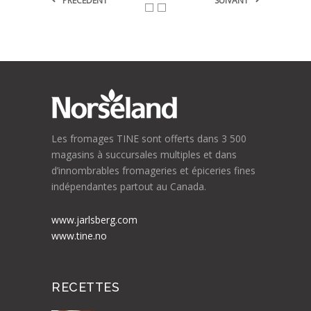
PRÉCÉDENT
SUIVANT
Les fromages TINE sont offerts dans 3 500
magasins à succursales multiples et dans
d’innombrables fromageries et épiceries fines
indépendantes partout au Canada.
www.jarlsberg.com
www.tine.no
RECETTES